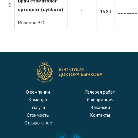
Врач стоматолог-
5.
ортодонт (суббота)
1
16:30
_______
Иванова В.С.
О компании
Галерея работ
Команда
Информация
Услуги
Вакансии
Стоимость
Контакты
Отзывы о нас