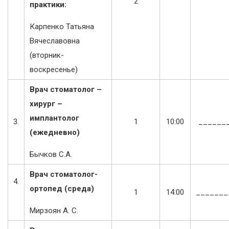
2
практики:
Карпенко Татьяна
Вячеславовна
(вторник-
воскресенье)
Врач стоматолог –
хирург –
имплантолог
3.
1
10:00
______
(ежедневно)
Бычков С.А.
Врач стоматолог-
4.
ортопед (среда)
1
14:00
_______
Мирзоян А. С.