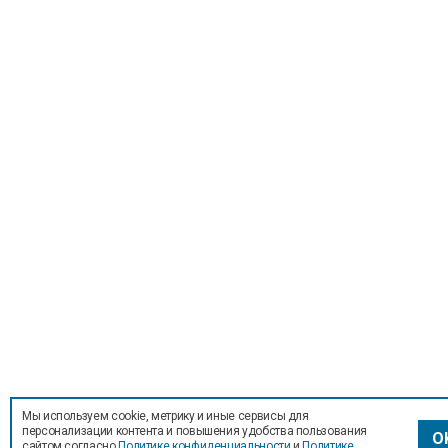
Мы используем cookie, метрику и иные сервисы для
персонализации контента и повышения удобства пользования
O
сайтом согласно
Политике конфиденциальности
и
Политике