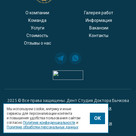
О компании
Галерея работ
Команда
Информация
Услуги
Вакансии
Стоимость
Контакты
Отзывы о нас
2025 © Все права защищены. Дент Студия Доктора Бычкова
Положение о гарантийных обязательствах
Мы используем cookie, метрику и иные
сервисы для персонализации контента
Политика конфиденциальности
OK
и повышения удобства пользования сайтом
согласно
Политике конфиденциальности
и
Политика обработки персональных данных
Политике обработки персональных данных
.