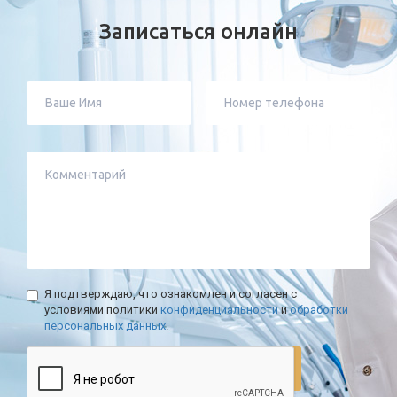
Записаться онлайн
Ваше
Номер
Имя
телефона
*
*
Комментарий
Я подтверждаю, что ознакомлен и согласен с
условиями политики
конфиденциальности
и
обработки
персональных данных
.
confidencial
*
ОТПРАВИТЬ ЗАЯВКУ