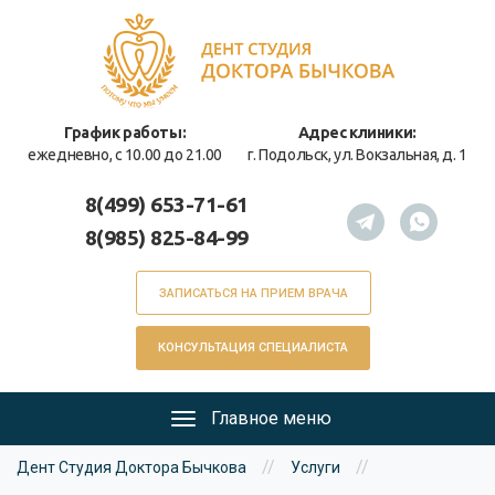
Перейти
к
основному
содержанию
График работы:
Адрес клиники:
ежедневно, с 10.00 до 21.00
г. Подольск, ул. Вокзальная, д. 1
8(499) 653-71-61
8(985) 825-84-99
ЗАПИСАТЬСЯ НА ПРИЕМ ВРАЧА
КОНСУЛЬТАЦИЯ СПЕЦИАЛИСТА
Главное меню
Главное
Вы
меню
//
//
Дент Студия Доктора Бычкова
Услуги